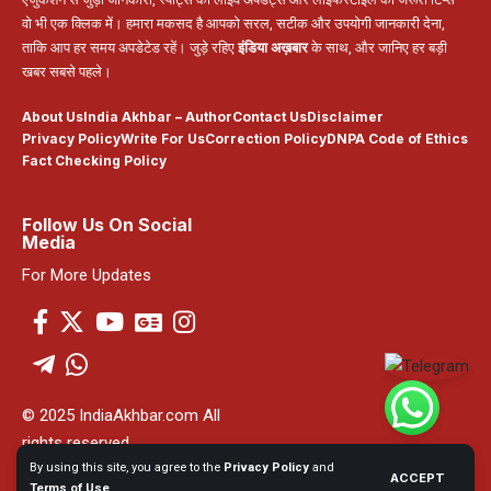
वो भी एक क्लिक में। हमारा मकसद है आपको सरल, सटीक और उपयोगी जानकारी देना,
ताकि आप हर समय अपडेटेड रहें। जुड़े रहिए
इंडिया अख़बार
के साथ, और जानिए हर बड़ी
खबर सबसे पहले।
About Us
India Akhbar – Author
Contact Us
Disclaimer
Privacy Policy
Write For Us
Correction Policy
DNPA Code of Ethics
Fact Checking Policy
Follow Us On Social
Media
For More Updates
© 2025 IndiaAkhbar.com All
rights reserved
By using this site, you agree to the
Privacy Policy
and
ACCEPT
Powered By India Akhbar
Terms of Use
.