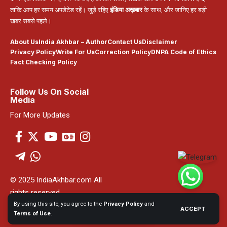
ताकि आप हर समय अपडेटेड रहें। जुड़े रहिए
इंडिया अख़बार
के साथ, और जानिए हर बड़ी
खबर सबसे पहले।
About Us
India Akhbar – Author
Contact Us
Disclaimer
Privacy Policy
Write For Us
Correction Policy
DNPA Code of Ethics
Fact Checking Policy
Follow Us On Social
Media
For More Updates
© 2025 IndiaAkhbar.com All
rights reserved
By using this site, you agree to the
Privacy Policy
and
ACCEPT
Powered By India Akhbar
Terms of Use
.