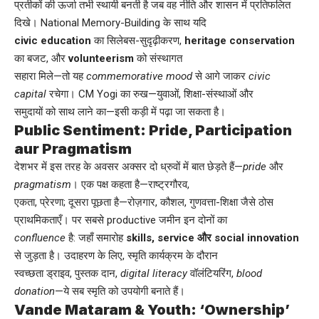
प्रतीकों की ऊर्जा तभी स्थायी बनती है जब वह नीति और शासन में प्रतिफलित
दिखे। National Memory-Building के साथ यदि
civic education
का सिलेबस-सुदृढ़ीकरण,
heritage conservation
का बजट, और
volunteerism
को संस्थागत
सहारा मिले—तो यह
commemorative mood
से आगे जाकर
civic
capital
रचेगा। CM Yogi का रुख—युवाओं, शिक्षा-संस्थाओं और
समुदायों को साथ लाने का—इसी कड़ी में पढ़ा जा सकता है।
Public Sentiment: Pride, Participation
aur Pragmatism
देशभर में इस तरह के अवसर अक्सर दो ध्रुवों में बात छेड़ते हैं—
pride
और
pragmatism
। एक पक्ष कहता है—राष्ट्रगौरव,
एकता, प्रेरणा; दूसरा पूछता है—रोज़गार, कौशल, गुणवत्ता-शिक्षा जैसे ठोस
प्राथमिकताएँ। पर सबसे productive जमीन इन दोनों का
confluence
है: जहाँ समारोह
skills, service और social innovation
से जुड़ता है। उदाहरण के लिए, स्मृति कार्यक्रम के दौरान
स्वच्छता ड्राइव, पुस्तक दान,
digital literacy
वॉलंटियरिंग,
blood
donation
—ये सब स्मृति को उपयोगी बनाते हैं।
Vande Mataram & Youth: ‘Ownership’