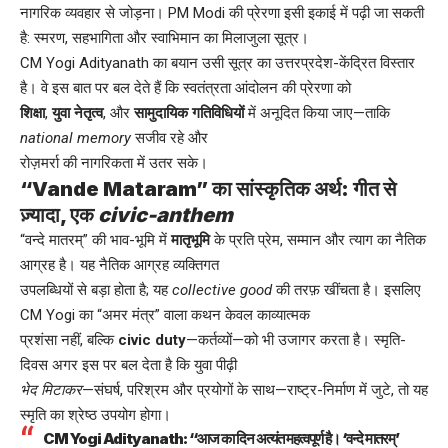
नागरिक व्यवहार से जोड़ना। PM Modi की प्रेरणा इसी इकाई में पढ़ी जा सकती
है: स्मरण, सहभागिता और स्वाभिमान का मिलाजुला सूत्र।
CM Yogi Adityanath का बयान उसी सूत्र का उत्तरप्रदेश-केंद्रित विस्तार
है। वे इस बात पर बल देते हैं कि स्वतंत्रता आंदोलन की प्रेरणा को
शिक्षा
,
युवा नेतृत्व
, और
सामुदायिक गतिविधियों
में अनूदित किया जाए—ताकि
national memory
सजीव रहे और
रोज़मर्रा की नागरिकता में उतर सके।
“Vande Mataram” का सांस्कृतिक अर्थ: गीत से
ज़्यादा, एक
civic-anthem
“वन्दे मातरम्” की भाव-भूमि में
मातृभूमि
के प्रति प्रेम, सम्मान और त्याग का नैतिक
आग्रह है। यह नैतिक आग्रह व्यक्तिगत
उपलब्धियों से बड़ा होता है; यह
collective good
की तरफ़ खींचता है। इसलिए
CM Yogi का “अमर मंत्र” वाला कथन केवल काव्यात्मक
प्रशंसा नहीं, बल्कि
civic duty
—कर्तव्यों—को भी उजागर करता है। स्मृति-
दिवस अगर इस पर बल देता है कि युवा पीढ़ी
भेद मिटाकर
—संघर्ष, परिश्रम और प्रयोगों के साथ—राष्ट्र-निर्माण में जुटे, तो यह
स्मृति का श्रेष्ठ उपयोग होगा।
CM Yogi Adityanath: “आज का दिन अत्यंत महत्वपूर्ण है। ‘वन्दे मातरम्’