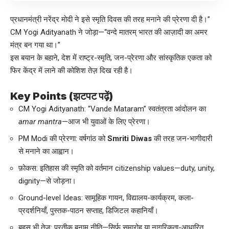
प्रधानमंत्री नरेंद्र मोदी ने इसे स्मृति दिवस की तरह मनाने की प्रेरणा दी है।”
CM Yogi Adityanath ने जोड़ा—“वन्दे मातरम् भारत की आज़ादी का अमर
मंत्र बन गया था।”
इस बयान के बहाने, देश में राष्ट्र-स्मृति, जन-प्रेरणा और सांस्कृतिक एकता को
फिर केंद्र में लाने की कोशिश तेज़ दिख रही है।
Key Points (झटपट पढ़ें)
CM Yogi Adityanath: “Vande Mataram” स्वतंत्रता आंदोलन का
amar mantra
—आज भी युवाओं के लिए प्रेरणा।
PM Modi की प्रेरणा: वर्षगांठ को
Smriti Diwas
की तरह जन-भागीदारी
से मनाने का आह्वान।
फ़ोकस: इतिहास की स्मृति को वर्तमान citizenship values—duty, unity,
dignity—से जोड़ना।
Ground-level Ideas: सामूहिक गायन, विद्यालय-कार्यक्रम, कला-
प्रदर्शनियाँ, पुस्तक-पाठन सप्ताह, डिजिटल कहानियाँ।
बहस भी तेज़: प्रतीक बनाम नीति—सिर्फ़ समारोह या नागरिकता-आधारित