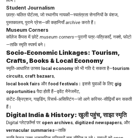
लाभ।
Student Journalism
छात्र-चलित पोर्टल्स, जो स्थानीय नायकों—स्वतंत्रता सेनानियों के वंशज,
पुस्तकालय, पुराने प्रेस—की कहानियाँ
archive
करते हैं।
Museum Corners
कॉलेज कैंपस में छोटे
museum corners
—पुरानी पत्र-पत्रिकाएँ, नक्शे, फोटो
—ताकि स्मृति स्पर्श्य बने।
Socio-Economic Linkages: Tourism,
Crafts, Books & Local Economy
स्मृति-आधारित उत्सव
local economy
को भी गति दे सकता है—
tourism
circuits
,
craft bazaars
,
local book fairs
और
food festivals
। इससे युवाओं के लिए
gig
opportunities
पैदा होती हैं—इवेंट मैनेजमेंट,
कंटेंट-क्रिएशन, गाइडिंग, रिसर्च-असिस्टिंग—जो आगे करियर-सीढ़ियाँ बन सकती
हैं।
Digital India & History: खुली पहुंच, साझा स्मृति
Digital प्लेटफ़ॉर्म्स पर
open archives
,
digitized newspapers
, और
vernacular summaries
—ताकि
स्मृति केवल उच्च अकादमिक गलियारों तक सीमित न रहे। युवाओं को
open-