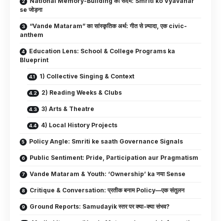
National Memory-Building का संदर्भ: Smriti ko Vyavahar
se जोड़ना
“Vande Mataram” का सांस्कृतिक अर्थ: गीत से ज़्यादा, एक civic-
anthem
Education Lens: School & College Programs ka
Blueprint
1) Collective Singing & Context
2) Reading Weeks & Clubs
3) Arts & Theatre
4) Local History Projects
Policy Angle: Smriti ke saath Governance Signals
Public Sentiment: Pride, Participation aur Pragmatism
Vande Mataram & Youth: ‘Ownership’ ka नया Sense
Critique & Conversation: प्रतीक बनाम Policy—एक संतुलन
Ground Reports: Samudayik स्तर पर क्या-क्या संभव?