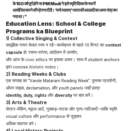
के 150 वर्ष पूर्ण होने पर PM Modi ने इसे स्मृति दिवस के रूप में
आयोजित करने की प्रेरणा दी है। ‘वन्दे मातरम्’ भारत की आज़ादी का अमर मंत्र बन
गया था।”
Education Lens: School & College
Programs ka Blueprint
1) Collective Singing & Context
सामूहिक गायन केवल रस्म न रहें—कार्यक्रम से पहले 10 मिनट का
context
capsule
हो: रचना-परंपरा, आंदोलन में उपयोग,
और आज के
civic ethics
पर इसका असर। साथ में student anchors
द्वारा concise
historic notes
।
2) Reading Weeks & Clubs
एक सप्ताह का “Vande Mataram Reading Week”: पुस्तक प्रदर्शनी,
ओपन माइक, declamation, और
youth panels
जहाँ छात्र
identity, duty, rights
और
diversity
पर बात करें।
3) Arts & Theatre
पोस्टर-मेकिंग, म्यूरल आर्ट, नुक्कड़-नाटक और नृत्य-नाटिकाएँ—ताकि स्मृति
visual culture
और performance से जुड़कर
अधिक यादगार बने।
4) Local History Projects