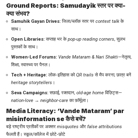
Ground Reports: Samudayik स्तर पर क्या-
क्या संभव?
Samuhik Gayan Drives:
जिला/ब्लॉक स्तर पर
context talk
के
साथ।
Open Libraries:
सप्ताह भर के
pop-up reading corners
, सुलभ
पुस्तकों के साथ।
Women-Led Forums:
Vande Mataram & Nari Shakti
—नेतृत्व,
शिक्षा, स्वास्थ्य पर पैनल।
Tech + Heritage:
लोक-इतिहास को
QR trails
से मैप करना; छात्र बनें
heritage storytellers
।
Seva Campaigns:
सफ़ाई, रक्तदान,
old-age home
विज़िट्स—
nation-love → neighbor-care
का फ़ॉर्मूला।
Media Literacy: ‘Vande Mataram’ par
misinformation se कैसे बचें?
बड़े राष्ट्रीय प्रतीकों पर अक्सर
misquotes
और
false attributions
फैलती हैं। स्कूल/कॉलेज में छोटे-छोटे