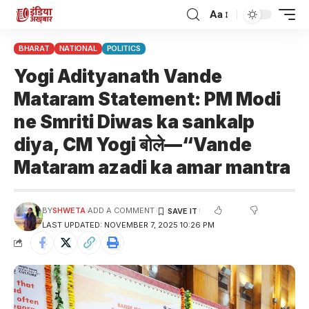
Aa
BHARAT
NATIONAL
POLITICS
Yogi Adityanath Vande
Mataram Statement: PM Modi
ne Smriti Diwas ka sankalp
diya, CM Yogi बोले—“Vande
Mataram azadi ka amar mantra
BY
SHWETA
ADD A COMMENT
LAST UPDATED: NOVEMBER 7, 2025 10:26 PM