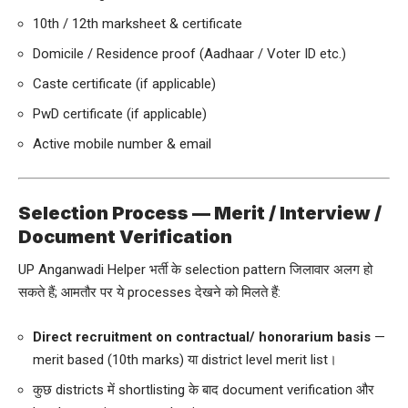
10th / 12th marksheet & certificate
Domicile / Residence proof (Aadhaar / Voter ID etc.)
Caste certificate (if applicable)
PwD certificate (if applicable)
Active mobile number & email
Selection Process — Merit / Interview /
Document Verification
UP Anganwadi Helper भर्ती के selection pattern जिलावार अलग हो
सकते हैं; आमतौर पर ये processes देखने को मिलते हैं:
Direct recruitment on contractual/ honorarium basis
—
merit based (10th marks) या district level merit list।
कुछ districts में shortlisting के बाद document verification और