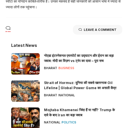
स्वीटा का योगदान काबिले-तारीफ है। उनका मकसद है सही जानकारी को आसान भाषा में ज्यादा से
ज्यादा लोगों तक पहुंचाना।
LEAVE A COMMENT
Latest News
नोएडा इंटरनेशनल एयरपोर्ट का उद्घाटन और ईरान का बड़ा
जवाब: मोदी का विज़न vs ट्रंप का दावा – पूरा सच
BHARAT
BUSINESS
Strait of Hormuz: दुनिया की सबसे खतरनाक Oil
Lifeline | Global Power Game का असली केंद्र
BHARAT
NATIONAL
Mojtaba Khamenei जिंदा हैं या नहीं? Trump के
दावे के बाद Iran का बड़ा जवाब
NATIONAL
POLITICS