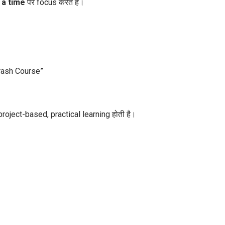
t a time
पर focus करते हैं।
rash Course”
ि project-based, practical learning होती है।