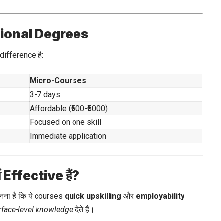
tional Degrees
difference है:
Micro-Courses
3-7 days
Affordable (₹500-₹5000)
Focused on one skill
Immediate application
 Effective हैं?
ना है कि ये courses
quick upskilling
और
employability
rface-level knowledge
देते हैं।