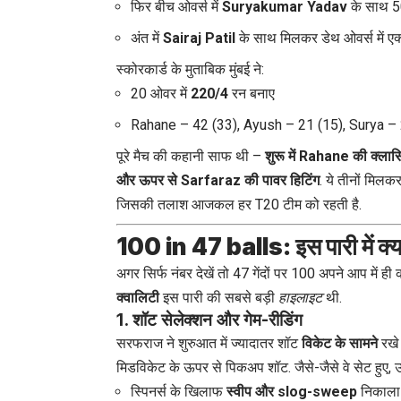
फिर बीच ओवर्स में
Suryakumar Yadav
के साथ 50
अंत में
Sairaj Patil
के साथ मिलकर डेथ ओवर्स में एक्
स्कोरकार्ड के मुताबिक मुंबई ने:
20 ओवर में
220/4
रन बनाए
Rahane – 42 (33), Ayush – 21 (15), Surya – 2
पूरे मैच की कहानी साफ थी –
शुरू में Rahane की क्लास
और ऊपर से Sarfaraz की पावर हिटिंग
. ये तीनों मिलकर
जिसकी तलाश आजकल हर T20 टीम को रहती है.
100 in 47 balls: इस पारी में क्
अगर सिर्फ नंबर देखें तो 47 गेंदों पर 100 अपने आप में ह
क्वालिटी
इस पारी की सबसे बड़ी
हाइलाइट
थी.
1. शॉट सेलेक्शन और गेम-रीडिंग
सरफराज ने शुरुआत में ज्यादातर शॉट
विकेट के सामने
रखे 
मिडविकेट के ऊपर से पिकअप शॉट. जैसे-जैसे वे सेट हुए, उन्
स्पिनर्स के खिलाफ
स्वीप और slog-sweep
निकाला