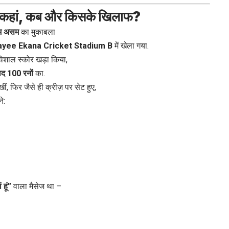
ां, कब और किसके खिलाफ?
ाम असम
का मुकाबला
payee Ekana Cricket Stadium B
में खेला गया.
िशाल स्कोर खड़ा किया,
द 100 रनों
का.
खीं, फिर जैसे ही क्रीज़ पर सेट हुए,
ने:
 हूं”
वाला मैसेज था –