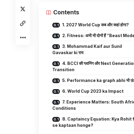
Contents
1. 2027 World Cup कब और कहां होगा?
2. Fitness: अभी भी दोनों हैं “Beast Mode”
3. Mohammad Kaif aur Sunil
Gavaskar ki राय
4. BCCI की प्लानिंग और Next Generati
Transition
5. Performance ka graph abhi भी ऊंच
6. World Cup 2023 ka Impact
7. Experience Matters: South Afri
Conditions
8. Captaincy Equation: Kya Rohit f
se kaptaan honge?