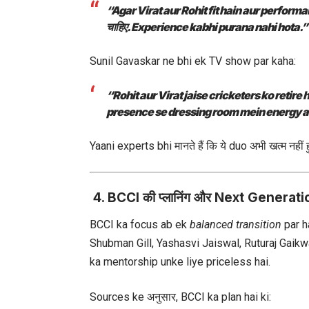
“Agar Virat aur Rohit fit hain aur perform
चाहिए. Experience kabhi purana nahi hota.”
Sunil Gavaskar ne bhi ek TV show par kaha:
“Rohit aur Virat jaise cricketers ko retire 
presence se dressing room mein energy aa
Yaani experts bhi मानते हैं कि ये duo अभी खत्म नहीं 
4. BCCI की प्लानिंग और Next Generat
BCCI ka focus ab ek
balanced transition
par ha
Shubman Gill, Yashasvi Jaiswal, Ruturaj Gaikwa
ka mentorship unke liye priceless hai.
Sources ke अनुसार, BCCI ka plan hai ki: