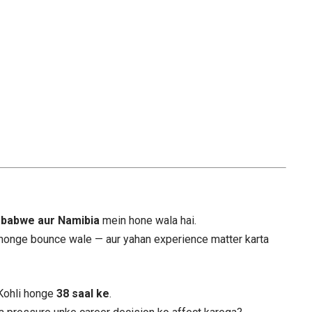
mbabwe aur Namibia
mein hone wala hai.
 honge bounce wale — aur yahan experience matter karta
t Kohli honge
38 saal ke
.