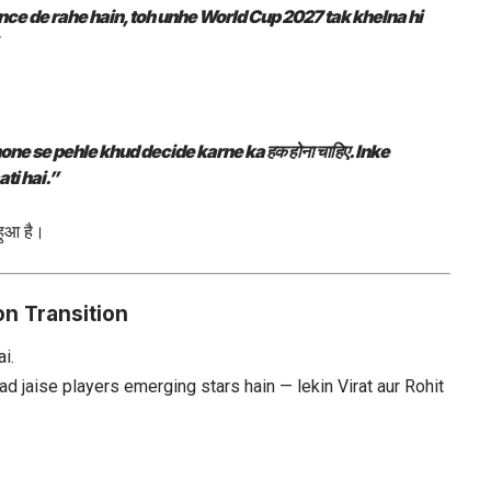
ance de rahe hain, toh unhe World Cup 2027 tak khelna hi
hone se pehle khud decide karne ka हक होना चाहिए. Inke
ti hai.”
हुआ है।
ion Transition
i.
d jaise players emerging stars hain — lekin Virat aur Rohit