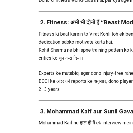
Dono ki fitness world-class hai, par kya age 
2. Fitness: अभी भी दोनों हैं “Beast Mode
Fitness ki baat karein to Virat Kohli toh ek b
dedication sabko motivate karta hai.
Rohit Sharma ne bhi apne training pattern ko ka
critics ko चुप करा दिया।
Experts ke mutabiq, agar dono injury-free rah
BCCI ke अंदर की reports ke अनुसार, dono playe
2–3 years.
3. Mohammad Kaif aur Sunil Gavas
Mohammad Kaif ne हाल ही में ek interview mein