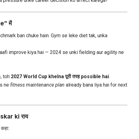
ka pressure unke career decision ko affect karega?
” में
enchmark ban chuke hain. Gym se leke diet tak, unka
afi improve kiya hai — 2024 se unki fielding aur agility ne
e, toh
2027 World Cup khelna पूरी तरह possible hai
.
rs ne
fitness maintenance plan
already bana liya hai for next
kar ki राय
 कहा: