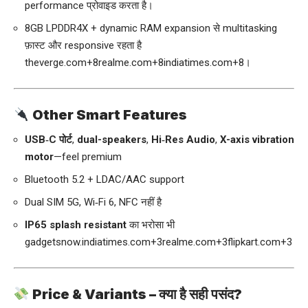
performance प्रोवाइड करता है।
8GB LPDDR4X + dynamic RAM expansion से multitasking
फ़ास्ट और responsive रहता है
theverge.com
+8
realme.com
+8
indiatimes.com
+8
।
Other Smart Features
USB‑C पोर्ट
,
dual-speakers
,
Hi‑Res Audio
,
X-axis vibration
motor
—feel premium
Bluetooth 5.2 + LDAC/AAC support
Dual SIM 5G, Wi‑Fi 6, NFC नहीं है
IP65 splash resistant
का भरोसा भी
gadgetsnow.indiatimes.com
+3
realme.com
+3
flipkart.com
+3
Price & Variants – क्या है सही पसंद?