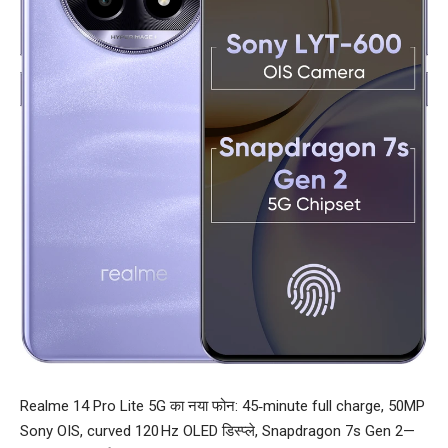
Realme 14 Pro Lite 5G का नया फोन: 45‑minute full charge, 50MP
Sony OIS, curved 120 Hz OLED डिस्प्ले, Snapdragon 7s Gen 2—