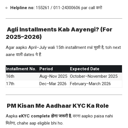
Helpline no:
155261 / 011-24300606 par call करो
Agli Installments Kab Aayengi? (For
2025–2026)
Agar aapko April–July wali 15th installment mil चुकी है, toh next
aane वाली dates ये हैं:
Installment No.
Period
Expected Date
16th
Aug–Nov 2025
October–November 2025
17th
Dec–Mar 2026
February–March 2026
PM Kisan Me Aadhaar KYC Ka Role
Aapka
eKYC complete होना जरूरी है
, वरना aapko paisa nahi
मिलेगा, chahe aap eligible bhi ho.