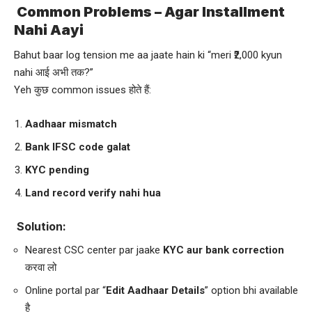
Common Problems – Agar Installment
Nahi Aayi
Bahut baar log tension me aa jaate hain ki “meri ₹2,000 kyun
nahi आई अभी तक?”
Yeh कुछ common issues होते हैं:
Aadhaar mismatch
Bank IFSC code galat
KYC pending
Land record verify nahi hua
Solution:
Nearest CSC center par jaake
KYC aur bank correction
करवा लो
Online portal par “
Edit Aadhaar Details
” option bhi available
है