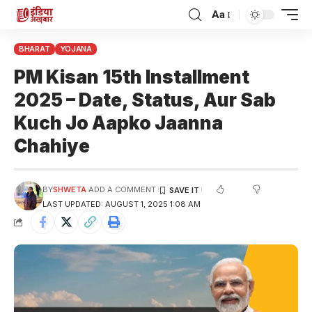
Aa
BHARAT
YOJANA
PM Kisan 15th Installment
2025 – Date, Status, Aur Sab
Kuch Jo Aapko Jaanna
Chahiye
BY
SHWETA
ADD A COMMENT
LAST UPDATED: AUGUST 1, 2025 1:08 AM