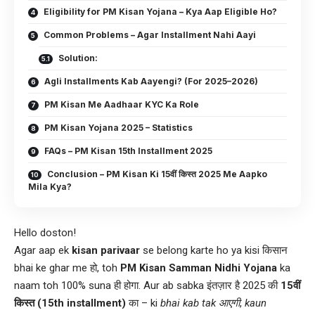
Eligibility for PM Kisan Yojana – Kya Aap Eligible Ho?
Common Problems – Agar Installment Nahi Aayi
Solution:
Agli Installments Kab Aayengi? (For 2025–2026)
PM Kisan Me Aadhaar KYC Ka Role
PM Kisan Yojana 2025 – Statistics
FAQs – PM Kisan 15th Installment 2025
Conclusion – PM Kisan Ki 15वीं किस्त 2025 Me Aapko
Mila Kya?
Hello doston!
Agar aap ek
kisan parivaar
se belong karte ho ya kisi किसान
bhai ke ghar me हो, toh
PM Kisan Samman Nidhi Yojana
ka
naam toh 100% suna ही होगा. Aur ab sabka इंतज़ार है 2025 की
15वीं
किस्त (15th installment)
का – ki
bhai kab tak आएगी
,
kaun