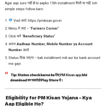
Agar aap sure नहीं हो ki aapko 15th installment मिली या नहीं, toh
simple steps follow karo:
Visit करो:
https://pmkisan.gov.in
Menu में जाएं – “
Farmers Corner
“
Click करें “
Beneficiary Status
“
अपना
Aadhaar Number, Mobile Number ya Account
Number
डालो
Status दिख जाएगा – kab installment mili aur kis bank account
me gayi
Tip: Status check karne ke लिए
PM Kisan app
bhi
download कर सकते हो Play Store से।
Eligibility for
PM Kisan Yojana
– Kya
Aap Eligible Ho?