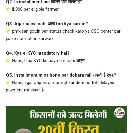
Q2. Is installment me कितने पैसे मिलते हैं?
₹2,000 per eligible farmer.
Q3. Agar paisa nahi आया toh kya karein?
pmkisan.gov.in par status check karo ya CSC center par
jaake correction karwao.
Q4. Kya e-KYC mandatory hai?
Haan, bina KYC ke payment nahi आएगा.
Q5. Installment miss hone par dobara mil सकती है kya?
Haan, agar aap error correct kar dete ho toh delayed
payment mil सकता है.