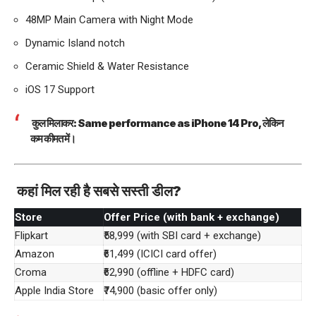
48MP Main Camera with Night Mode
Dynamic Island notch
Ceramic Shield & Water Resistance
iOS 17 Support
कुल मिलाकर: Same performance as iPhone 14 Pro, लेकिन
कम कीमत में।
कहां मिल रही है सबसे सस्ती डील?
Store
Offer Price (with bank + exchange)
Flipkart
₹58,999 (with SBI card + exchange)
Amazon
₹61,499 (ICICI card offer)
Croma
₹62,990 (offline + HDFC card)
Apple India Store
₹74,900 (basic offer only)