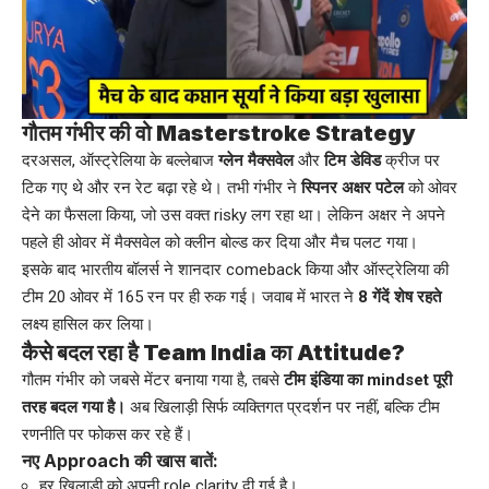
गौतम गंभीर की वो Masterstroke Strategy
दरअसल, ऑस्ट्रेलिया के बल्लेबाज
ग्लेन मैक्सवेल
और
टिम डेविड
क्रीज पर
टिक गए थे और रन रेट बढ़ा रहे थे। तभी गंभीर ने
स्पिनर अक्षर पटेल
को ओवर
देने का फैसला किया, जो उस वक्त risky लग रहा था। लेकिन अक्षर ने अपने
पहले ही ओवर में मैक्सवेल को क्लीन बोल्ड कर दिया और मैच पलट गया।
इसके बाद भारतीय बॉलर्स ने शानदार comeback किया और ऑस्ट्रेलिया की
टीम 20 ओवर में 165 रन पर ही रुक गई। जवाब में भारत ने
8 गेंदें शेष रहते
लक्ष्य हासिल कर लिया।
कैसे बदल रहा है Team India का Attitude?
गौतम गंभीर को जबसे मेंटर बनाया गया है, तबसे
टीम इंडिया का mindset पूरी
तरह बदल गया है।
अब खिलाड़ी सिर्फ व्यक्तिगत प्रदर्शन पर नहीं, बल्कि टीम
रणनीति पर फोकस कर रहे हैं।
नए Approach की खास बातें:
हर खिलाड़ी को अपनी role clarity दी गई है।