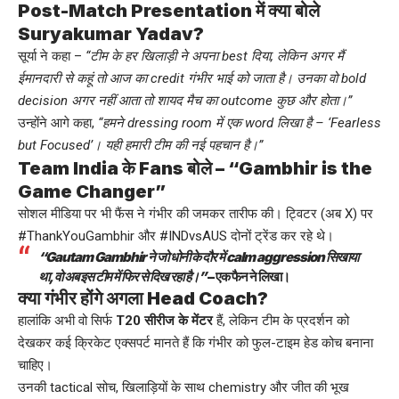
Post-Match Presentation में क्या बोले
Suryakumar Yadav?
सूर्या ने कहा –
“टीम के हर खिलाड़ी ने अपना best दिया, लेकिन अगर मैं
ईमानदारी से कहूं तो आज का credit गंभीर भाई को जाता है। उनका वो bold
decision अगर नहीं आता तो शायद मैच का outcome कुछ और होता।”
उन्होंने आगे कहा,
“हमने dressing room में एक word लिखा है – ‘Fearless
but Focused’। यही हमारी टीम की नई पहचान है।”
Team India के Fans बोले – “Gambhir is the
Game Changer”
सोशल मीडिया पर भी फैंस ने गंभीर की जमकर तारीफ की। ट्विटर (अब X) पर
#ThankYouGambhir और #INDvsAUS दोनों ट्रेंड कर रहे थे।
“Gautam Gambhir ने जो धोनी के दौर में calm aggression सिखाया
था, वो अब इस टीम में फिर से दिख रहा है।”
– एक फैन ने लिखा।
क्या गंभीर होंगे अगला Head Coach?
हालांकि अभी वो सिर्फ
T20 सीरीज के मेंटर
हैं, लेकिन टीम के प्रदर्शन को
देखकर कई क्रिकेट एक्सपर्ट मानते हैं कि गंभीर को फुल-टाइम हेड कोच बनाना
चाहिए।
उनकी tactical सोच, खिलाड़ियों के साथ chemistry और जीत की भूख