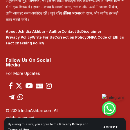
एजुकेशन से जुड़ी जानकारी, स्पोर्ट्स की लाइव अपडेट्स और लाइफस्टाइल की जरूरी टिप्स –
वो भी एक क्लिक में। हमारा मकसद है आपको सरल, सटीक और उपयोगी जानकारी देना,
ताकि आप हर समय अपडेटेड रहें। जुड़े रहिए
इंडिया अख़बार
के साथ, और जानिए हर बड़ी
खबर सबसे पहले।
About Us
India Akhbar – Author
Contact Us
Disclaimer
Privacy Policy
Write For Us
Correction Policy
DNPA Code of Ethics
Fact Checking Policy
Follow Us On Social
Media
For More Updates
© 2025 IndiaAkhbar.com All
rights reserved
By using this site, you agree to the
Privacy Policy
and
ACCEPT
Powered By India Akhbar
Terms of Use
.