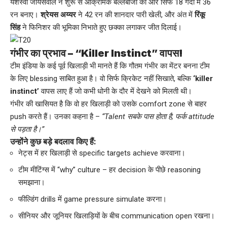
यशस्वी जायसवाल ने शुरू से आक्रामक बल्लेबाजी की और सिर्फ 18 गेंदों में 36
रन बनाए।
श्रेयस अय्यर
ने 42 रन की शानदार पारी खेली, और अंत में
रिंकू
सिंह
ने फिनिशर की भूमिका निभाते हुए छक्का लगाकर जीत दिलाई।
गंभीर का प्रभाव – “Killer Instinct” वापस!
टीम इंडिया के कई पूर्व खिलाड़ी भी मानते हैं कि गौतम गंभीर का मेंटर बनना टीम
के लिए blessing साबित हुआ है। वो सिर्फ क्रिकेट नहीं सिखाते, बल्कि
‘killer
instinct’
वापस लाए हैं जो कभी धोनी के दौर में देखने को मिलती थी।
गंभीर की खासियत है कि वो हर खिलाड़ी को उसके comfort zone से बाहर
push करते हैं। उनका कहना है –
“Talent सबके पास होता है, फर्क attitude
से पड़ता है।”
उन्होंने कुछ बड़े बदलाव किए हैं:
नेट्स में हर खिलाड़ी से specific targets achieve करवाना।
टीम मीटिंग्स में “why” culture – हर decision के पीछे reasoning
समझाना।
फील्डिंग drills में game pressure simulate करना।
सीनियर और जूनियर खिलाड़ियों के बीच communication open रखना।