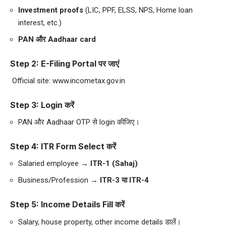
Investment proofs
(LIC, PPF, ELSS, NPS, Home loan
interest, etc.)
PAN और Aadhaar card
Step 2: E-Filing Portal पर जाएं
Official site:
www.incometax.gov.in
Step 3: Login करें
PAN और Aadhaar OTP से login कीजिए।
Step 4: ITR Form Select करें
Salaried employee →
ITR-1 (Sahaj)
Business/Profession →
ITR-3 या ITR-4
Step 5: Income Details Fill करें
Salary, house property, other income details डालें।