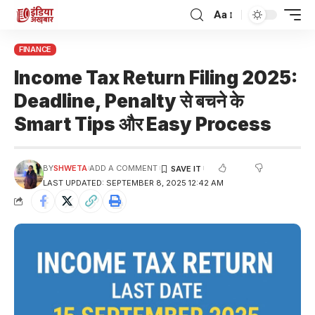
Aa
FINANCE
Income Tax Return Filing 2025:
Deadline, Penalty से बचने के
Smart Tips और Easy Process
BY
SHWETA
ADD A COMMENT
LAST UPDATED: SEPTEMBER 8, 2025 12:42 AM