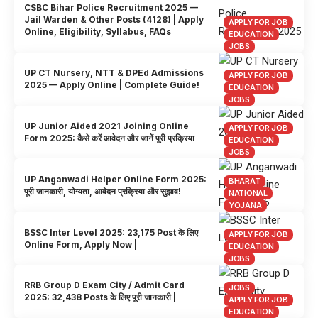
CSBC Bihar Police Recruitment 2025 —
Jail Warden & Other Posts (4128) | Apply
APPLY FOR JOB
Online, Eligibility, Syllabus, FAQs
EDUCATION
JOBS
UP CT Nursery, NTT & DPEd Admissions
APPLY FOR JOB
2025 — Apply Online | Complete Guide!
EDUCATION
JOBS
UP Junior Aided 2021 Joining Online
APPLY FOR JOB
Form 2025: कैसे करें आवेदन और जानें पूरी प्रक्रिया
EDUCATION
JOBS
UP Anganwadi Helper Online Form 2025:
BHARAT
पूरी जानकारी, योग्यता, आवेदन प्रक्रिया और सुझाव!
NATIONAL
YOJANA
BSSC Inter Level 2025: 23,175 Post के लिए
APPLY FOR JOB
Online Form, Apply Now |
EDUCATION
JOBS
RRB Group D Exam City / Admit Card
JOBS
2025: 32,438 Posts के लिए पूरी जानकारी |
APPLY FOR JOB
EDUCATION