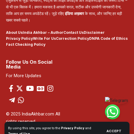
एजुकेशन से जुड़ी जानकारी, स्पोर्ट्स की लाइव अपडेट्स और लाइफस्टाइल की जरूरी टिप्स –
वो भी एक क्लिक में। हमारा मकसद है आपको सरल, सटीक और उपयोगी जानकारी देना,
ताकि आप हर समय अपडेटेड रहें। जुड़े रहिए
इंडिया अख़बार
के साथ, और जानिए हर बड़ी
खबर सबसे पहले।
About Us
India Akhbar – Author
Contact Us
Disclaimer
Privacy Policy
Write For Us
Correction Policy
DNPA Code of Ethics
Fact Checking Policy
Follow Us On Social
Media
For More Updates
© 2025 IndiaAkhbar.com All
rights reserved
By using this site, you agree to the
Privacy Policy
and
ACCEPT
Powered By India Akhbar
Terms of Use
.