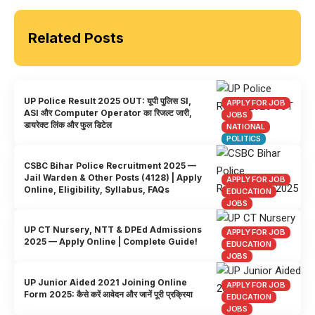
Related Posts
UP Police Result 2025 OUT: यूपी पुलिस SI,
APPLY FOR JOB
ASI और Computer Operator का रिजल्ट जारी,
JOBS
डायरेक्ट लिंक और फुल डिटेल
NATIONAL
POLITICS
CSBC Bihar Police Recruitment 2025 —
Jail Warden & Other Posts (4128) | Apply
APPLY FOR JOB
Online, Eligibility, Syllabus, FAQs
EDUCATION
JOBS
UP CT Nursery, NTT & DPEd Admissions
APPLY FOR JOB
2025 — Apply Online | Complete Guide!
EDUCATION
JOBS
UP Junior Aided 2021 Joining Online
APPLY FOR JOB
Form 2025: कैसे करें आवेदन और जानें पूरी प्रक्रिया
EDUCATION
JOBS