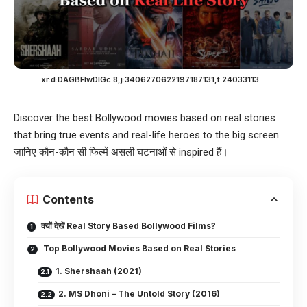
xr:d:DAGBFIwDlGc:8,j:3406270622197187131,t:24033113
Discover the best Bollywood movies based on real stories
that bring true events and real-life heroes to the big screen.
जानिए कौन-कौन सी फिल्में असली घटनाओं से inspired हैं।
Contents
क्यों देखें Real Story Based Bollywood Films?
Top Bollywood Movies Based on Real Stories
1. Shershaah (2021)
2. MS Dhoni – The Untold Story (2016)