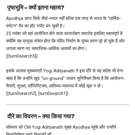
पृष्ठभूमि – क्यों इतना महत्व?
Ayodhya आज सिर्फ तीर्थ-स्थल नहीं बल्कि एक तरह से भारत के “धार्मिक-
पर्यटन” मैप का हॉट स्पॉट बन चुकी है।
25 नवंबर को वहां आयोजित होने वाला ध्वजारोहण समारोह इसलिए महत्वपूर्ण है
क्योंकि यह प्रमुख संकेत होगा कि मंदिर निर्माण के मुख्य चरण पूरे हो चुके हैं और
अगला चरण नए सामाजिक-आर्थिक आयामों का होगा।
([turn0search5])
इसके अलावा मुख्यमंत्री Yogi Adityanath ने इस दौरे से यह संदेश भी देना
चाहा है कि उन्होंने खुद “on-ground” जाकर सुनिश्चित किया है कि आयोजन-
तैयारी, सुरक्षा, लॉजिस्टिक्स, आतिथ्य-व्‍यवस्‍था में कोई चूक न हो।
([turn0search2], [turn0search1])
दौरे का विवरण – क्या किया गया?
सोमवार को CM Yogi Adityanath सुबह Ayodhya पहुंचे और उन्होंने
निम्नलिखित कार्य-क्रियाएँ कीं: